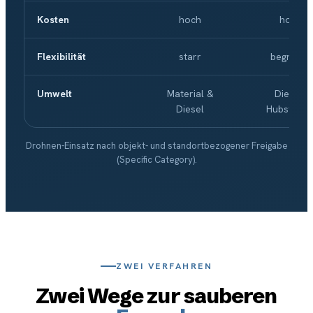
Kosten
hoch
hoch
Flexibilität
starr
begrenzt
Umwelt
Material &
Diesel-
Diesel
Hubsteige
Drohnen-Einsatz nach objekt- und standortbezogener Freigabe
(Specific Category).
ZWEI VERFAHREN
Zwei Wege zur sauberen