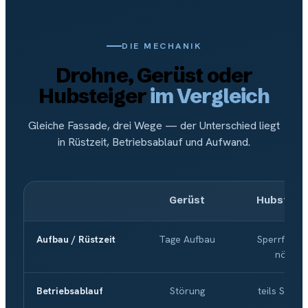
DIE MECHANIK
Drohne, Gerüst oder
Hubsteiger
im Vergleich
Gleiche Fassade, drei Wege — der Unterschied liegt
in Rüstzeit, Betriebsablauf und Aufwand.
Gerüst
Hubsteig
Aufbau / Rüstzeit
Tage Aufbau
Sperrfläch
nötig
Betriebsablauf
Störung
teils Störu