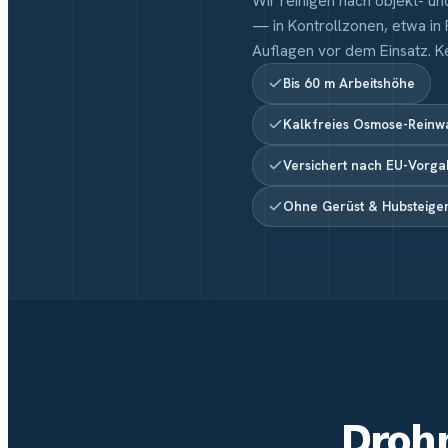
Wir reinigen nach objekt- u
— in Kontrollzonen, etwa in
Auflagen vor dem Einsatz. Ke
Bis 60 m Arbeitshöhe
Kalkfreies Osmose-Reinw
Versichert nach EU-Vorg
Ohne Gerüst & Hubsteige
Drohn