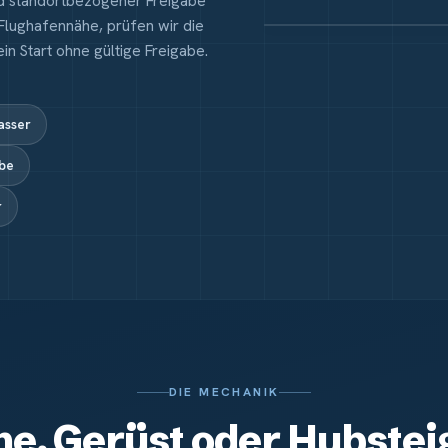
nd standortbezogener Freigabe
 Flughafennähe, prüfen wir die
in Start ohne gültige Freigabe.
asser
abe
r
DIE MECHANIK
e, Gerüst oder Hubstei