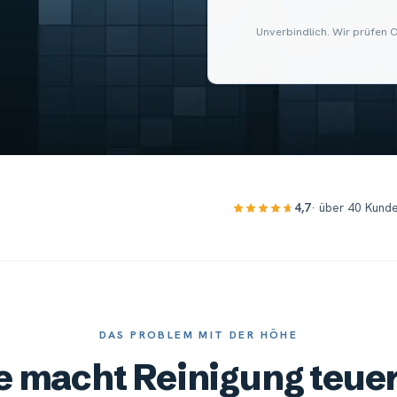
Unverbindlich. Wir prüfen 
4,7
· über 40 Kund
DAS PROBLEM MIT DER HÖHE
 macht Reinigung teue