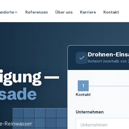
andorte
Referenzen
Über uns
Karriere
Kontakt
Drohnen-Eins
Antwort innerhalb von 
igung —
ssade
Kontakt
Unternehmen
se-Reinwasser