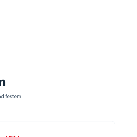
n
nd festem