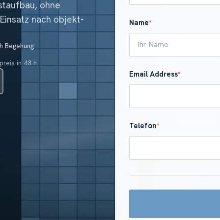
staufbau, ohne
Einsatz nach objekt-
Name
*
ch Begehung
reis in 48 h.
Email Address
*
Telefon
*