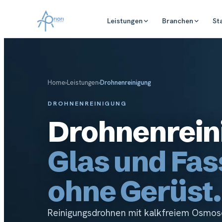
Leistungen
Branchen
St
Home
›
Leistungen
›
Drohnenreinigung
DROHNENREINIGUNG
Drohnenrein
Glas und Fa
ohne Gerüst.
Reinigungsdrohnen mit kalkfreiem Osmo